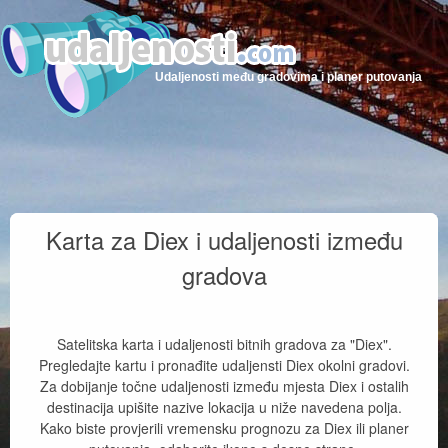
Udaljenosti među gradovima i planer putovanja
Karta za Diex i udaljenosti između
gradova
Satelitska karta i udaljenosti bitnih gradova za "Diex".
Pregledajte kartu i pronađite udaljensti Diex okolni gradovi.
Za dobijanje točne udaljenosti između mjesta Diex i ostalih
destinacija upišite nazive lokacija u niže navedena polja.
Kako biste provjerili vremensku prognozu za Diex ili planer