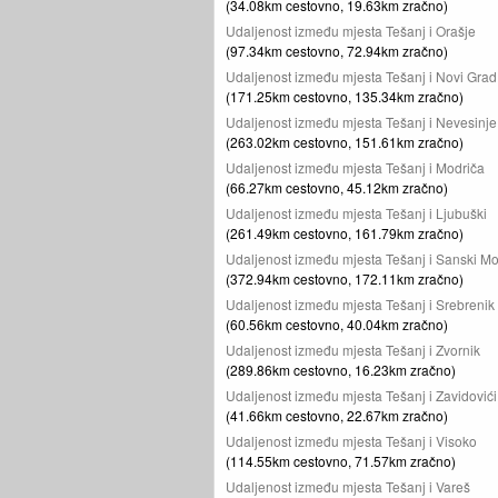
(34.08km cestovno, 19.63km zračno)
Udaljenost između mjesta Tešanj i Orašje
(97.34km cestovno, 72.94km zračno)
Udaljenost između mjesta Tešanj i Novi Grad
(171.25km cestovno, 135.34km zračno)
Udaljenost između mjesta Tešanj i Nevesinje
(263.02km cestovno, 151.61km zračno)
Udaljenost između mjesta Tešanj i Modriča
(66.27km cestovno, 45.12km zračno)
Udaljenost između mjesta Tešanj i Ljubuški
(261.49km cestovno, 161.79km zračno)
Udaljenost između mjesta Tešanj i Sanski Mo
(372.94km cestovno, 172.11km zračno)
Udaljenost između mjesta Tešanj i Srebrenik
(60.56km cestovno, 40.04km zračno)
Udaljenost između mjesta Tešanj i Zvornik
(289.86km cestovno, 16.23km zračno)
Udaljenost između mjesta Tešanj i Zavidovići
(41.66km cestovno, 22.67km zračno)
Udaljenost između mjesta Tešanj i Visoko
(114.55km cestovno, 71.57km zračno)
Udaljenost između mjesta Tešanj i Vareš