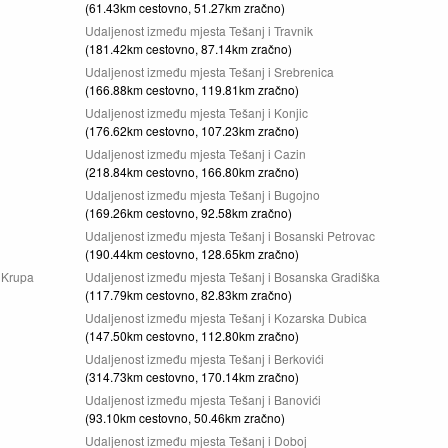
(61.43km cestovno, 51.27km zračno)
Udaljenost između mjesta Tešanj i Travnik
(181.42km cestovno, 87.14km zračno)
Udaljenost između mjesta Tešanj i Srebrenica
(166.88km cestovno, 119.81km zračno)
Udaljenost između mjesta Tešanj i Konjic
(176.62km cestovno, 107.23km zračno)
Udaljenost između mjesta Tešanj i Cazin
(218.84km cestovno, 166.80km zračno)
Udaljenost između mjesta Tešanj i Bugojno
(169.26km cestovno, 92.58km zračno)
Udaljenost između mjesta Tešanj i Bosanski Petrovac
(190.44km cestovno, 128.65km zračno)
 Krupa
Udaljenost između mjesta Tešanj i Bosanska Gradiška
(117.79km cestovno, 82.83km zračno)
Udaljenost između mjesta Tešanj i Kozarska Dubica
(147.50km cestovno, 112.80km zračno)
Udaljenost između mjesta Tešanj i Berkovići
(314.73km cestovno, 170.14km zračno)
Udaljenost između mjesta Tešanj i Banovići
(93.10km cestovno, 50.46km zračno)
Udaljenost između mjesta Tešanj i Doboj