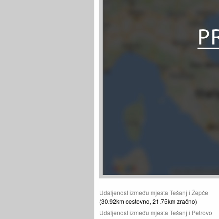
Udaljenost između mjesta Tešanj i Žepče
(30.92km cestovno, 21.75km zračno)
Udaljenost između mjesta Tešanj i Petrovo