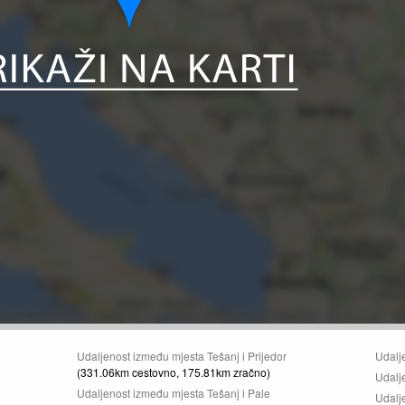
Udaljenost između mjesta Tešanj i Prijedor
Udalj
(331.06km cestovno, 175.81km zračno)
Udalj
Udaljenost između mjesta Tešanj i Pale
Udalj