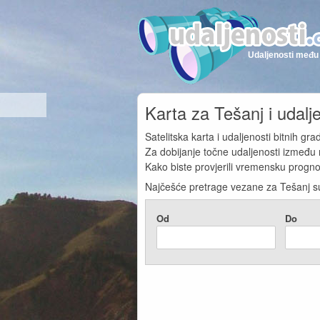
Udaljenosti među 
Karta za Tešanj i udal
Satelitska karta i udaljenosti bitnih gr
Za dobijanje točne udaljenosti između m
Kako biste provjerili vremensku progno
Najčešće pretrage vezane za Tešanj s
Od
Do