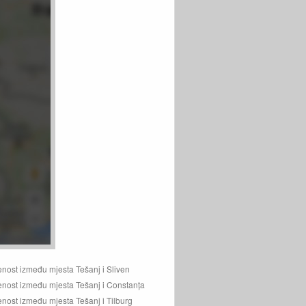
enost između mjesta Tešanj i Sliven
enost između mjesta Tešanj i Constanța
enost između mjesta Tešanj i Tilburg