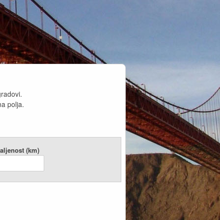
gradovi.
a polja.
aljenost (km)