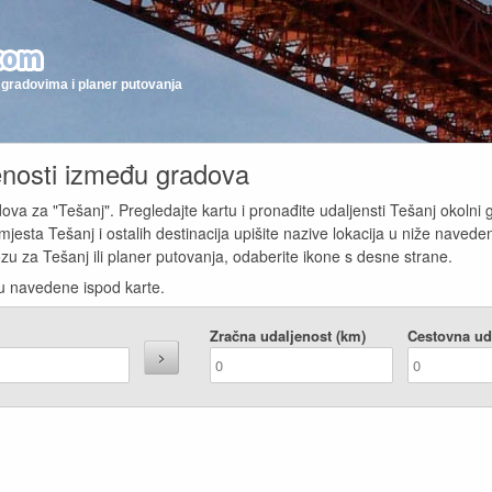
gradovima i planer putovanja
jenosti između gradova
adova za "Tešanj". Pregledajte kartu i pronađite udaljensti Tešanj okolni 
jesta Tešanj i ostalih destinacija upišite nazive lokacija u niže naveden
zu za Tešanj ili planer putovanja, odaberite ikone s desne strane.
u navedene ispod karte.
Zračna udaljenost (km)
Cestovna ud