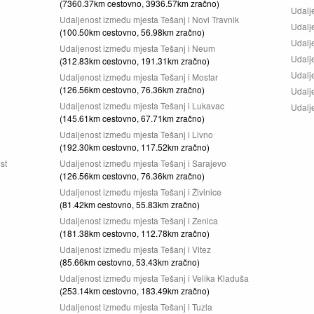
(7360.37km cestovno, 3936.57km zračno)
Udalj
Udaljenost između mjesta Tešanj i Novi Travnik
Udalj
(100.50km cestovno, 56.98km zračno)
Udalj
Udaljenost između mjesta Tešanj i Neum
Udalj
(312.83km cestovno, 191.31km zračno)
Udalj
Udaljenost između mjesta Tešanj i Mostar
(126.56km cestovno, 76.36km zračno)
Udalj
Udaljenost između mjesta Tešanj i Lukavac
Udalj
(145.61km cestovno, 67.71km zračno)
Udaljenost između mjesta Tešanj i Livno
(192.30km cestovno, 117.52km zračno)
st
Udaljenost između mjesta Tešanj i Sarajevo
(126.56km cestovno, 76.36km zračno)
Udaljenost između mjesta Tešanj i Živinice
(81.42km cestovno, 55.83km zračno)
Udaljenost između mjesta Tešanj i Zenica
(181.38km cestovno, 112.78km zračno)
Udaljenost između mjesta Tešanj i Vitez
(85.66km cestovno, 53.43km zračno)
Udaljenost između mjesta Tešanj i Velika Kladuša
(253.14km cestovno, 183.49km zračno)
Udaljenost između mjesta Tešanj i Tuzla