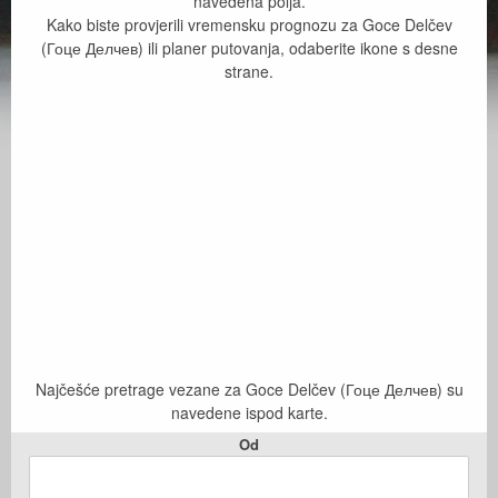
navedena polja.
Kako biste provjerili vremensku prognozu za Goce Delčev
(Гоце Делчев) ili planer putovanja, odaberite ikone s desne
strane.
Najčešće pretrage vezane za Goce Delčev (Гоце Делчев) su
navedene ispod karte.
Od