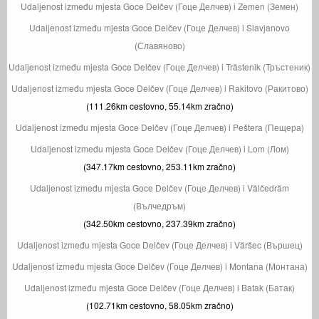
Udaljenost između mjesta Goce Delčev (Гоце Делчев) i Zemen (Земен)
Udaljenost između mjesta Goce Delčev (Гоце Делчев) i Slavjanovo
(Славяново)
Udaljenost između mjesta Goce Delčev (Гоце Делчев) i Trăstenik (Тръстеник)
Udaljenost između mjesta Goce Delčev (Гоце Делчев) i Rakitovo (Ракитово)
(111.26km cestovno, 55.14km zračno)
Udaljenost između mjesta Goce Delčev (Гоце Делчев) i Peštera (Пещера)
Udaljenost između mjesta Goce Delčev (Гоце Делчев) i Lom (Лом)
(347.17km cestovno, 253.11km zračno)
Udaljenost između mjesta Goce Delčev (Гоце Делчев) i Vălčedrăm
(Вълчедръм)
(342.50km cestovno, 237.39km zračno)
Udaljenost između mjesta Goce Delčev (Гоце Делчев) i Văršec (Вършец)
Udaljenost između mjesta Goce Delčev (Гоце Делчев) i Montana (Монтана)
Udaljenost između mjesta Goce Delčev (Гоце Делчев) i Batak (Батак)
(102.71km cestovno, 58.05km zračno)