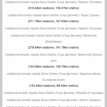
Udaljenost između mjesta Goce Delčev (Гоце Делчев) i Teteven (Тетевен)
(319.43km cestovno, 156.07km zračno)
Udaljenost između mjesta Goce Delčev (Гоце Делчев) i Trojan (Троян)
(371.76km cestovno, 167.63km zračno)
Udaljenost između mjesta Goce Delčev (Гоце Делчев) i Ugărčin (Угърчин)
Udaljenost između mjesta Goce Delčev (Гоце Делчев) i Berkovica
(Берковица)
(278.49km cestovno, 191.78km zračno)
Udaljenost između mjesta Goce Delčev (Гоце Делчев) i Bobov Dol (Бобов
дол)
(150.06km cestovno, 106.70km zračno)
Udaljenost između mjesta Goce Delčev (Гоце Делчев) i Sapareva Banja
(Сапарева баня)
(153.45km cestovno, 88.44km zračno)
Udaljenost između mjesta Goce Delčev (Гоце Делчев) i Straldža (Стралджа)
Udaljenost između mjesta Goce Delčev (Гоце Делчев) i Ardino (Ардино)
Udaljenost između mjesta Goce Delčev (Гоце Делчев) i Džebel (Джебел)