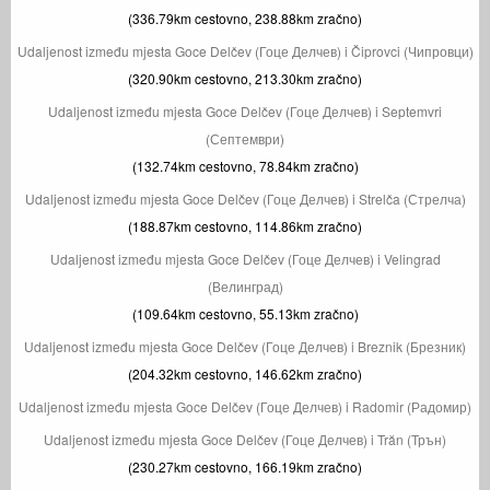
(336.79km cestovno, 238.88km zračno)
Udaljenost između mjesta Goce Delčev (Гоце Делчев) i Čiprovci (Чипровци)
(320.90km cestovno, 213.30km zračno)
Udaljenost između mjesta Goce Delčev (Гоце Делчев) i Septemvri
(Септември)
(132.74km cestovno, 78.84km zračno)
Udaljenost između mjesta Goce Delčev (Гоце Делчев) i Strelča (Стрелча)
(188.87km cestovno, 114.86km zračno)
Udaljenost između mjesta Goce Delčev (Гоце Делчев) i Velingrad
(Велинград)
(109.64km cestovno, 55.13km zračno)
Udaljenost između mjesta Goce Delčev (Гоце Делчев) i Breznik (Брезник)
(204.32km cestovno, 146.62km zračno)
Udaljenost između mjesta Goce Delčev (Гоце Делчев) i Radomir (Радомир)
Udaljenost između mjesta Goce Delčev (Гоце Делчев) i Trăn (Трън)
(230.27km cestovno, 166.19km zračno)