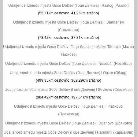
Udaljenost između mjesta Goce Delčev (Гоце Делчев) i Razlog (Разлог)
(55.71km cestovno, 41.25km zračno)
Udaljenost između mjesta Goce Delčev (Гоце Делчев) i Sandanski
(Сандански)
(78.42km cestovno, 37.31km zračno)
Udaljenost između mjesta Goce Delčev (Гоце Делчев) i Malko Tărnovo (Малко
Търново)
Udaljenost između mjesta Goce Delčev (Гоце Делчев) i Nesebăr (Несебър)
Udaljenost između mjesta Goce Delčev (Гоце Делчев) i Obzor (Обзор)
(499.35km cestovno, 369.29km zračno)
Udaljenost između mjesta Goce Delčev (Гоце Делчев) i Sevlievo (Севлиево)
(384.42km cestovno, 197.51km zračno)
Udaljenost između mjesta Goce Delčev (Гоце Делчев) i Plačkovci
(Плачковци)
Udaljenost između mjesta Goce Delčev (Гоце Делчев) i Drjanovo (Дряново)
Udaljenost između mjesta Goce Delčev (Гоце Делчев) i Harmanli (Харманли)