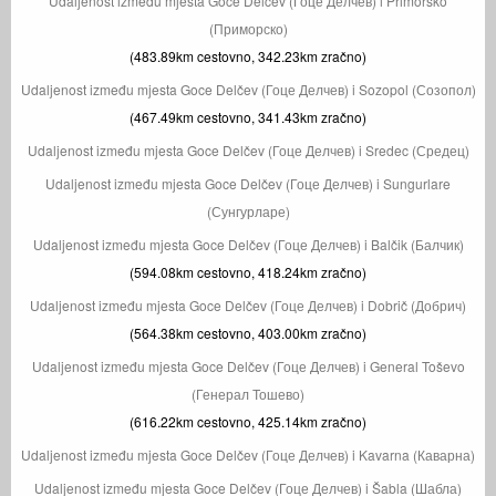
Udaljenost između mjesta Goce Delčev (Гоце Делчев) i Primorsko
(Приморско)
(483.89km cestovno, 342.23km zračno)
Udaljenost između mjesta Goce Delčev (Гоце Делчев) i Sozopol (Созопол)
(467.49km cestovno, 341.43km zračno)
Udaljenost između mjesta Goce Delčev (Гоце Делчев) i Sredec (Средец)
Udaljenost između mjesta Goce Delčev (Гоце Делчев) i Sungurlare
(Сунгурларе)
Udaljenost između mjesta Goce Delčev (Гоце Делчев) i Balčik (Балчик)
(594.08km cestovno, 418.24km zračno)
Udaljenost između mjesta Goce Delčev (Гоце Делчев) i Dobrič (Добрич)
(564.38km cestovno, 403.00km zračno)
Udaljenost između mjesta Goce Delčev (Гоце Делчев) i General Toševo
(Генерал Тошево)
(616.22km cestovno, 425.14km zračno)
Udaljenost između mjesta Goce Delčev (Гоце Делчев) i Kavarna (Каварна)
Udaljenost između mjesta Goce Delčev (Гоце Делчев) i Šabla (Шабла)