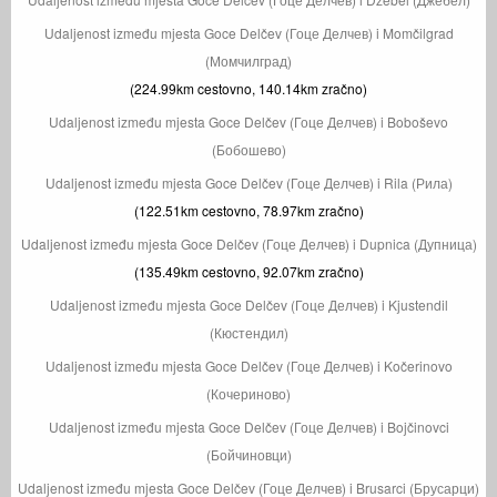
Udaljenost između mjesta Goce Delčev (Гоце Делчев) i Momčilgrad
(Момчилград)
(224.99km cestovno, 140.14km zračno)
Udaljenost između mjesta Goce Delčev (Гоце Делчев) i Boboševo
(Бобошево)
Udaljenost između mjesta Goce Delčev (Гоце Делчев) i Rila (Рила)
(122.51km cestovno, 78.97km zračno)
Udaljenost između mjesta Goce Delčev (Гоце Делчев) i Dupnica (Дупница)
(135.49km cestovno, 92.07km zračno)
Udaljenost između mjesta Goce Delčev (Гоце Делчев) i Kjustendil
(Кюстендил)
Udaljenost između mjesta Goce Delčev (Гоце Делчев) i Kočerinovo
(Кочериново)
Udaljenost između mjesta Goce Delčev (Гоце Делчев) i Bojčinovci
(Бойчиновци)
Udaljenost između mjesta Goce Delčev (Гоце Делчев) i Brusarci (Брусарци)