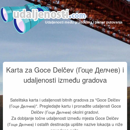
Udaljenosti među gradovima i planer putovanja
Karta za Goce Delčev (Гоце Делчев) i
udaljenosti između gradova
Satelitska karta i udaljenosti bitnih gradova za "Goce Delčev
(Гоце Делчев)". Pregledajte kartu i pronađite udaljensti Goce
Delčev (Гоце Делчев) okolni gradovi.
Za dobijanje točne udaljenosti između mjesta Goce Delčev
(Гоце Делчев) i ostalih destinacija upišite nazive lokacija u niže