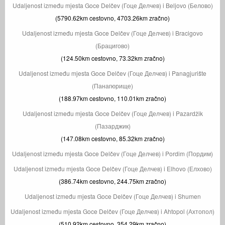
Udaljenost između mjesta Goce Delčev (Гоце Делчев) i Beljovo (Белово)
(5790.62km cestovno, 4703.26km zračno)
Udaljenost između mjesta Goce Delčev (Гоце Делчев) i Bracigovo
(Брацигово)
(124.50km cestovno, 73.32km zračno)
Udaljenost između mjesta Goce Delčev (Гоце Делчев) i Panagjurište
(Панагюрище)
(188.97km cestovno, 110.01km zračno)
Udaljenost između mjesta Goce Delčev (Гоце Делчев) i Pazardžik
(Пазарджик)
(147.08km cestovno, 85.32km zračno)
Udaljenost između mjesta Goce Delčev (Гоце Делчев) i Pordim (Пордим)
Udaljenost između mjesta Goce Delčev (Гоце Делчев) i Elhovo (Елхово)
(386.74km cestovno, 244.75km zračno)
Udaljenost između mjesta Goce Delčev (Гоце Делчев) i Shumen
Udaljenost između mjesta Goce Delčev (Гоце Делчев) i Ahtopol (Ахтопол)
(510.92km cestovno, 354.29km zračno)