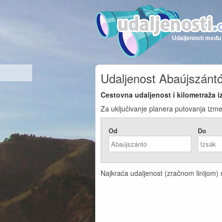
Udaljenosti među 
Udaljenost Abaújszántó
Cestovna udaljenost i kilometraža 
Za uključivanje planera putovanja izme
Od
Do
Najkraća udaljenost (zračnom linijom) n