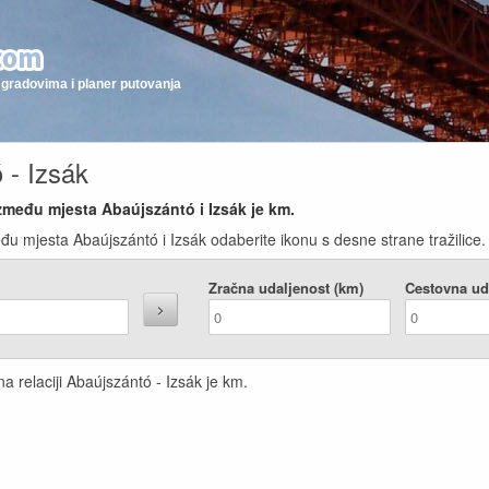
gradovima i planer putovanja
 - Izsák
između mjesta Abaújszántó i Izsák je
km.
đu mjesta Abaújszántó i Izsák odaberite ikonu s desne strane tražilice.
Zračna udaljenost (km)
Cestovna ud
a relaciji Abaújszántó - Izsák je
km.