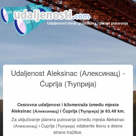
Udaljenosti među gradovima i planer putovanja
Udaljenost Aleksinac (Алексинац) -
Ćuprija (Ћуприја)
Cestovna udaljenost i kilometraža između mjesta
Aleksinac (Алексинац) i Ćuprija (Ћуприја) je
63.49
km.
Za uključivanje planera putovanja između mjesta Aleksinac
(Алексинац) i Ćuprija (Ћуприја) odaberite ikonu s desne
strane tražilice.