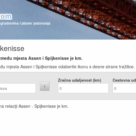
gradovima i planer putovanja
jkenisse
između mjesta Assen i Spijkenisse je
km.
đu mjesta Assen i Spijkenisse odaberite ikonu s desne strane tražilice.
Zračna udaljenost (km)
Cestovna ud
a relaciji Assen - Spijkenisse je
km.