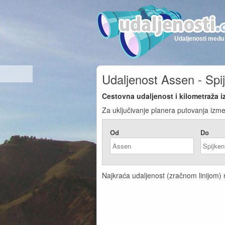
Udaljenosti među 
Udaljenost Assen - Spi
Cestovna udaljenost i kilometraža 
Za uključivanje planera putovanja izme
Od
Do
Najkraća udaljenost (zračnom linijom) n