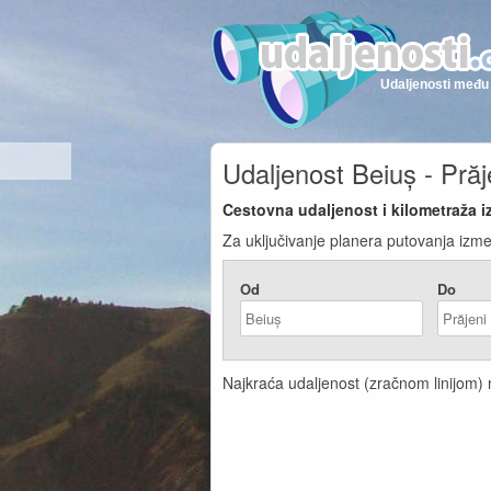
Udaljenosti među 
Udaljenost Beiuș - Prăj
Cestovna udaljenost i kilometraža i
Za uključivanje planera putovanja izmeđ
Od
Do
Najkraća udaljenost (zračnom linijom) n