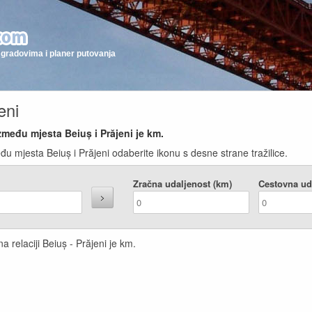
gradovima i planer putovanja
eni
zmeđu mjesta Beiuș i Prăjeni je
km.
u mjesta Beiuș i Prăjeni odaberite ikonu s desne strane tražilice.
Zračna udaljenost (km)
Cestovna ud
a relaciji Beiuș - Prăjeni je
km.