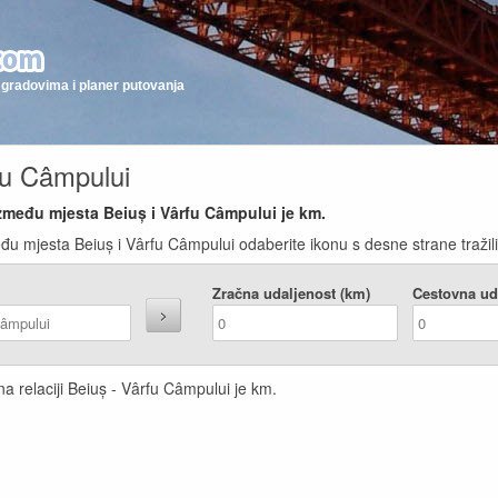
gradovima i planer putovanja
fu Câmpului
između mjesta Beiuș i Vârfu Câmpului je
km.
đu mjesta Beiuș i Vârfu Câmpului odaberite ikonu s desne strane tražili
Zračna udaljenost (km)
Cestovna ud
a relaciji Beiuș - Vârfu Câmpului je
km.