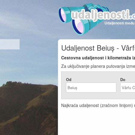
Udaljenosti među 
Udaljenost Beiuș - Vâr
Cestovna udaljenost i kilometraža 
Za uključivanje planera putovanja izme
Od
Do
Najkraća udaljenost (zračnom linijom) n