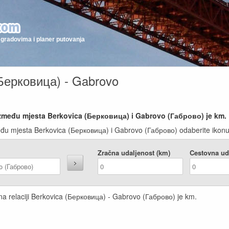
gradovima i planer putovanja
(Берковица) - Gabrovo
 između mjesta Berkovica (Берковица) i Gabrovo (Габрово) je
km.
eđu mjesta Berkovica (Берковица) i Gabrovo (Габрово) odaberite ikonu s
Zračna udaljenost (km)
Cestovna ud
 na relaciji Berkovica (Берковица) - Gabrovo (Габрово) je
km.