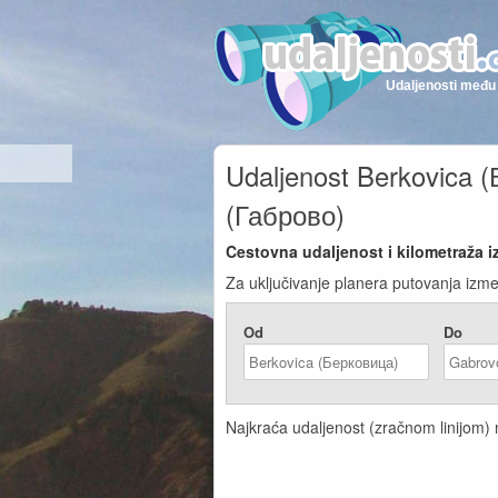
Udaljenosti među 
Udaljenost Berkovica 
(Габрово)
Cestovna udaljenost i kilometraža
Za uključivanje planera putovanja izm
Od
Do
Najkraća udaljenost (zračnom linijom)