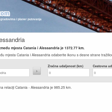
gradovima i planer putovanja
lessandria
zmeđu mjesta Catania i Alessandria je
1372.77
km.
đu mjesta Catania i Alessandria odaberite ikonu s desne strane tražilic
Zračna udaljenost (km)
Cestovna ud
a relaciji Catania - Alessandria je
985.25
km.