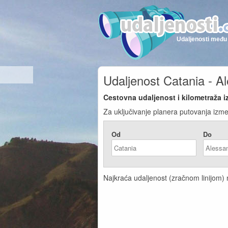
Udaljenosti među 
Udaljenost Catania - A
Cestovna udaljenost i kilometraža i
Za uključivanje planera putovanja izme
Od
Do
Najkraća udaljenost (zračnom linijom) n