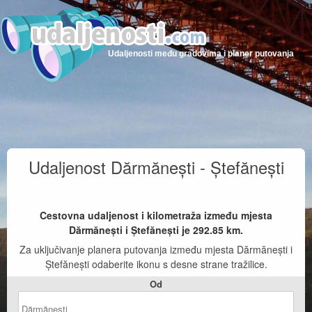
Udaljenosti među gradovima i planer putovanja
Udaljenost Dărmănești - Ștefănești
Cestovna udaljenost i kilometraža između mjesta
Dărmănești i Ștefănești je
292.85
km.
Za uključivanje planera putovanja između mjesta Dărmănești i
Ștefănești odaberite ikonu s desne strane tražilice.
Od