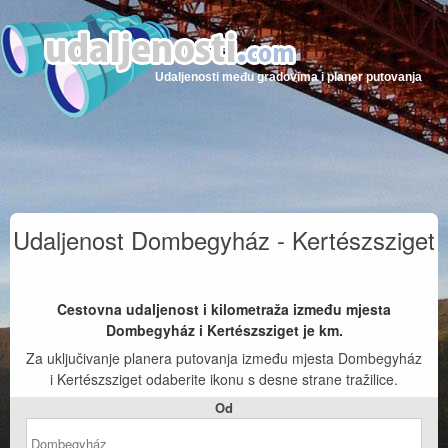
Udaljenosti među gradovima i planer putovanja
Udaljenost Dombegyház - Kertészsziget
Cestovna udaljenost i kilometraža između mjesta
Dombegyház i Kertészsziget je
km.
Za uključivanje planera putovanja između mjesta Dombegyház
i Kertészsziget odaberite ikonu s desne strane tražilice.
Od