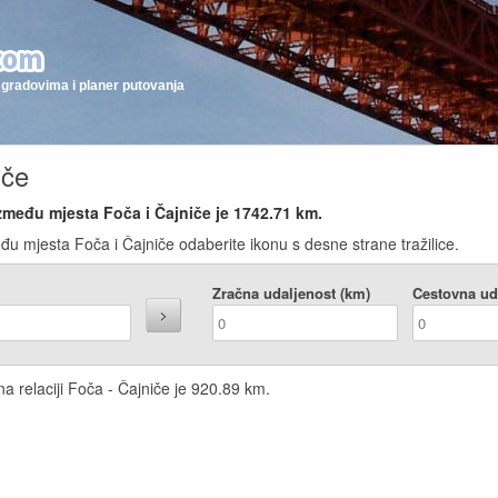
gradovima i planer putovanja
iče
zmeđu mjesta Foča i Čajniče je
1742.71
km.
đu mjesta Foča i Čajniče odaberite ikonu s desne strane tražilice.
Zračna udaljenost (km)
Cestovna ud
a relaciji Foča - Čajniče je
920.89
km.