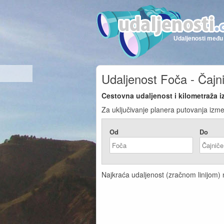
Udaljenosti među 
Udaljenost Foča - Čajn
Cestovna udaljenost i kilometraža i
Za uključivanje planera putovanja izme
Od
Do
Najkraća udaljenost (zračnom linijom) n