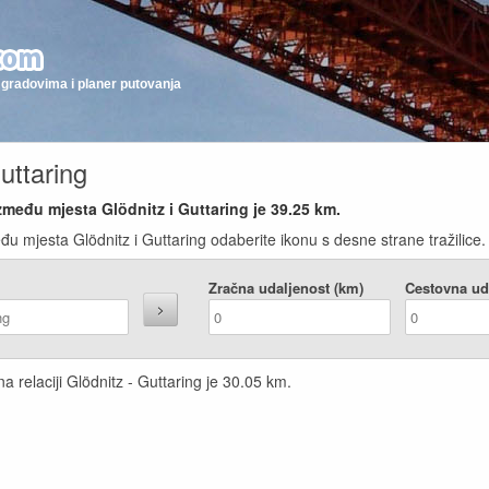
gradovima i planer putovanja
uttaring
zmeđu mjesta Glödnitz i Guttaring je
39.25
km.
u mjesta Glödnitz i Guttaring odaberite ikonu s desne strane tražilice.
Zračna udaljenost (km)
Cestovna ud
a relaciji Glödnitz - Guttaring je
30.05
km.