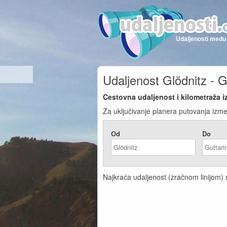
Udaljenosti među 
Udaljenost Glödnitz - G
Cestovna udaljenost i kilometraža i
Za uključivanje planera putovanja izmeđ
Od
Do
Najkraća udaljenost (zračnom linijom) n