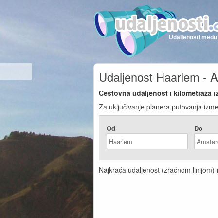
Udaljenosti među 
Udaljenost Haarlem -
Cestovna udaljenost i kilometraža 
Za uključivanje planera putovanja izm
Od
Do
Najkraća udaljenost (zračnom linijom)