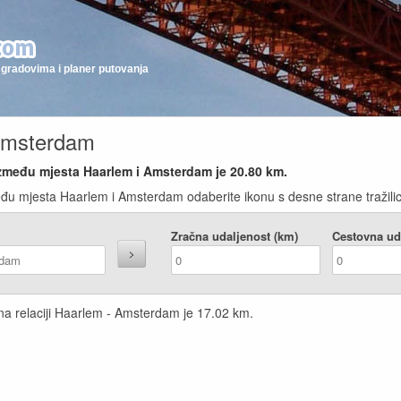
gradovima i planer putovanja
 Amsterdam
između mjesta Haarlem i Amsterdam je
20.80
km.
eđu mjesta Haarlem i Amsterdam odaberite ikonu s desne strane tražili
Zračna udaljenost (km)
Cestovna ud
 na relaciji Haarlem - Amsterdam je
17.02
km.