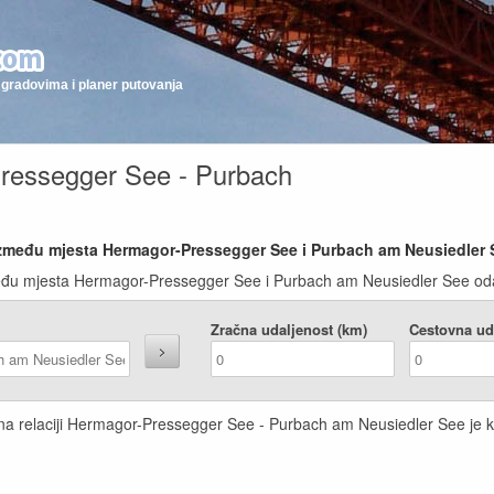
gradovima i planer putovanja
ressegger See - Purbach
između mjesta Hermagor-Pressegger See i Purbach am Neusiedler 
eđu mjesta Hermagor-Pressegger See i Purbach am Neusiedler See odabe
Zračna udaljenost (km)
Cestovna ud
 na relaciji Hermagor-Pressegger See - Purbach am Neusiedler See je