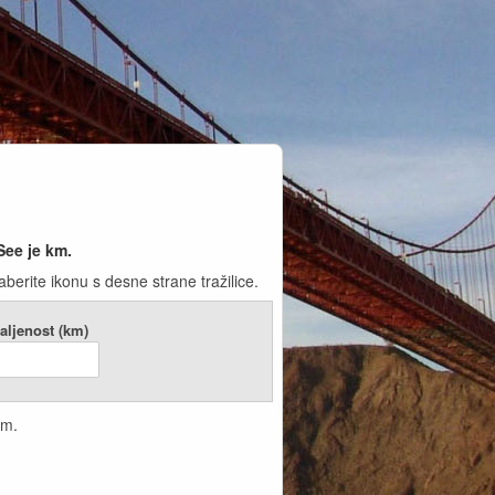
See je
km.
rite ikonu s desne strane tražilice.
aljenost (km)
km.