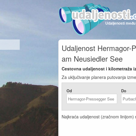
Udaljenosti među 
Udaljenost Hermagor-P
am Neusiedler See
Cestovna udaljenost i kilometraža 
Za uključivanje planera putovanja izm
Od
Do
Najkraća udaljenost (zračnom linijom)