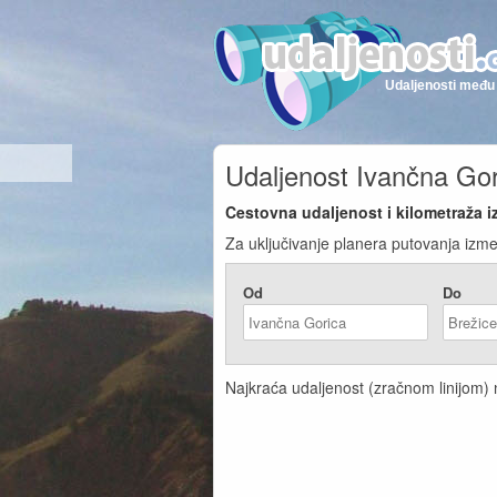
Udaljenosti među 
Udaljenost Ivančna Gor
Cestovna udaljenost i kilometraža i
Za uključivanje planera putovanja izme
Od
Do
Najkraća udaljenost (zračnom linijom) n