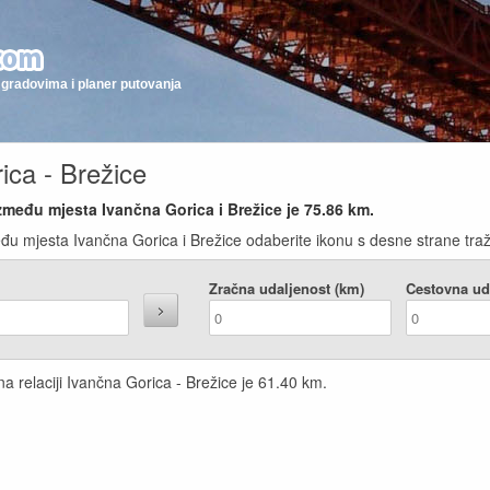
gradovima i planer putovanja
ica - Brežice
zmeđu mjesta Ivančna Gorica i Brežice je
75.86
km.
đu mjesta Ivančna Gorica i Brežice odaberite ikonu s desne strane traži
Zračna udaljenost (km)
Cestovna ud
a relaciji Ivančna Gorica - Brežice je
61.40
km.