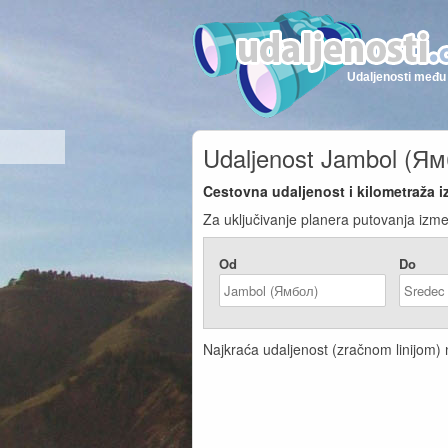
Udaljenosti među 
Udaljenost Jambol (Ям
Cestovna udaljenost i kilometraža 
Za uključivanje planera putovanja izm
Od
Do
Najkraća udaljenost (zračnom linijom)