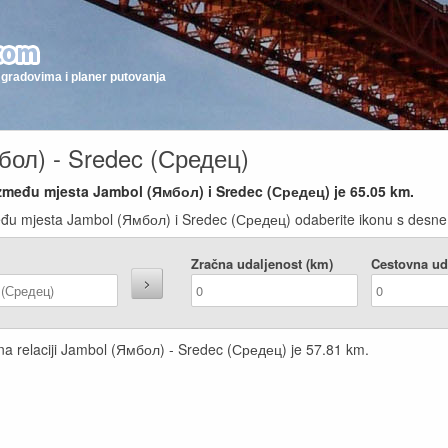
gradovima i planer putovanja
бол) - Sredec (Средец)
između mjesta Jambol (Ямбол) i Sredec (Средец) je
65.05
km.
eđu mjesta Jambol (Ямбол) i Sredec (Средец) odaberite ikonu s desne s
Zračna udaljenost (km)
Cestovna ud
 na relaciji Jambol (Ямбол) - Sredec (Средец) je
57.81
km.