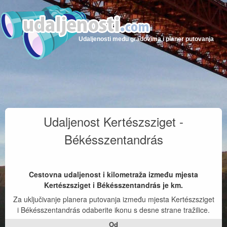
Udaljenosti među gradovima i planer putovanja
Udaljenost Kertészsziget -
Békésszentandrás
Cestovna udaljenost i kilometraža između mjesta
Kertészsziget i Békésszentandrás je
km.
Za uključivanje planera putovanja između mjesta Kertészsziget
i Békésszentandrás odaberite ikonu s desne strane tražilice.
Od