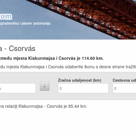
gradovima i planer putovanja
a - Csorvás
između mjesta Kiskunmajsa i Csorvás je
114.60
km.
đu mjesta Kiskunmajsa i Csorvás odaberite ikonu s desne strane tražili
Zračna udaljenost (km)
Cestovna ud
na relaciji Kiskunmajsa - Csorvás je
85.44
km.