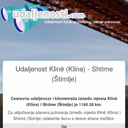
Udaljenosti među gradovima i planer putovanja
Udaljenost Klinë (Klina) - Shtime
(Štimlje)
Cestovna udaljenost i kilometraža između mjesta Klinë
(Klina) i Shtime (Štimlje) je
1160.38
km.
Za uključivanje planera putovanja između mjesta Klinë (Klina) i
Shtime (Štimlje) odaberite ikonu s desne strane tražilice.
Od