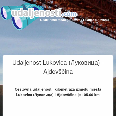
Udaljenosti među gradovima i planer putovanja
Udaljenost Lukovica (Луковица) -
Ajdovščina
Cestovna udaljenost i kilometraža između mjesta
Lukovica (Луковица) i Ajdovščina je
105.60
km.