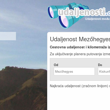
Udaljenosti među 
Udaljenost Mezőhegyes
Cestovna udaljenost i kilometraža
Za uključivanje planera putovanja izm
Od
Do
Najkraća udaljenost (zračnom linijom)