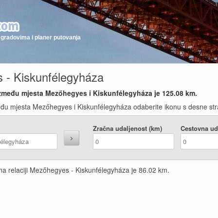
gradovima i planer putovanja
 - Kiskunfélegyháza
 između mjesta Mezőhegyes i Kiskunfélegyháza je
125.08
km.
eđu mjesta Mezőhegyes i Kiskunfélegyháza odaberite ikonu s desne stra
Zračna udaljenost (km)
Cestovna ud
 na relaciji Mezőhegyes - Kiskunfélegyháza je
86.02
km.