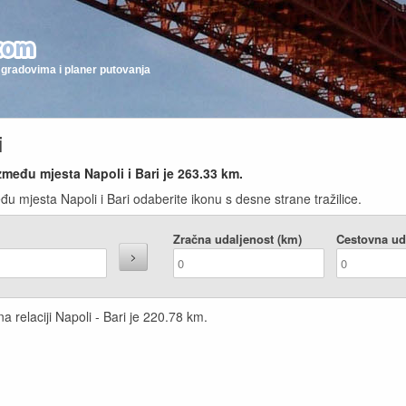
gradovima i planer putovanja
i
zmeđu mjesta Napoli i Bari je
263.33
km.
u mjesta Napoli i Bari odaberite ikonu s desne strane tražilice.
Zračna udaljenost (km)
Cestovna ud
 relaciji Napoli - Bari je
220.78
km.