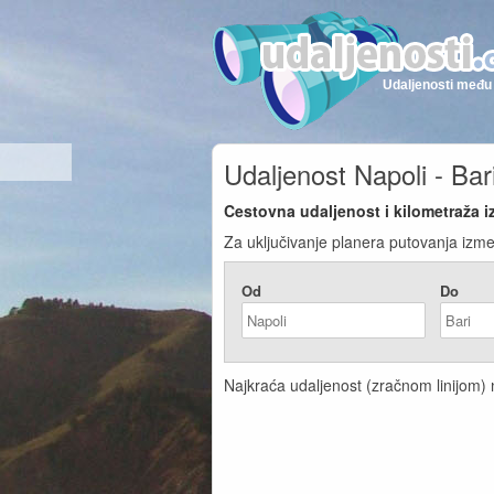
Udaljenosti među 
Udaljenost Napoli - Bar
Cestovna udaljenost i kilometraža i
Za uključivanje planera putovanja izmeđ
Od
Do
Najkraća udaljenost (zračnom linijom) na