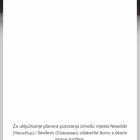
Za uključivanje planera putovanja između mjesta Nesebăr
(Несебър) i Sevlievo (Севлиево) odaberite ikonu s desne
strane tražilice.