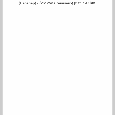
(Несебър) - Sevlievo (Севлиево) je
217.47
km.