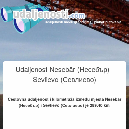
Udaljenosti među gradovima i planer putovanja
Udaljenost Nesebăr (Несебър) -
Sevlievo (Севлиево)
Cestovna udaljenost i kilometraža između mjesta Nesebăr
(Несебър) i Sevlievo (Севлиево) je
289.40
km.