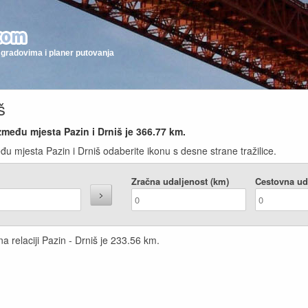
gradovima i planer putovanja
š
zmeđu mjesta Pazin i Drniš je
366.77
km.
u mjesta Pazin i Drniš odaberite ikonu s desne strane tražilice.
Zračna udaljenost (km)
Cestovna ud
a relaciji Pazin - Drniš je
233.56
km.