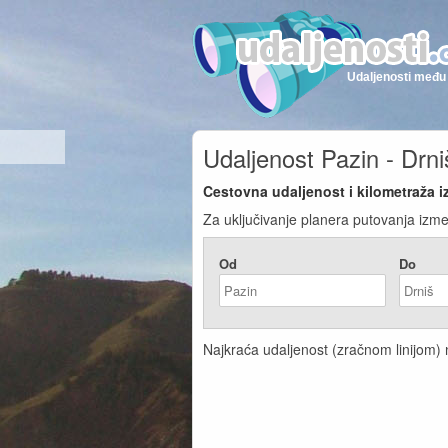
Udaljenosti među 
Udaljenost Pazin - Drni
Cestovna udaljenost i kilometraža i
Za uključivanje planera putovanja izmeđ
Od
Do
Najkraća udaljenost (zračnom linijom) n