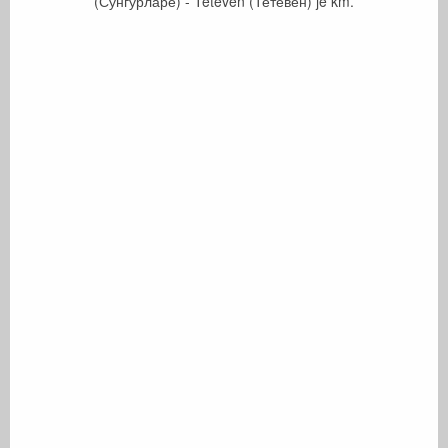
(Сунгурларе) - Teteven (Тетевен) je
km.