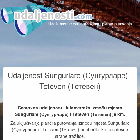
Udaljenosti među gradovima i planer putovanja
Udaljenost Sungurlare (Сунгурларе) -
Teteven (Тетевен)
Cestovna udaljenost i kilometraža između mjesta
Sungurlare (Сунгурларе) i Teteven (Тетевен) je
km.
Za uključivanje planera putovanja između mjesta Sungurlare
(Сунгурларе) i Teteven (Тетевен) odaberite ikonu s desne
strane tražilice.