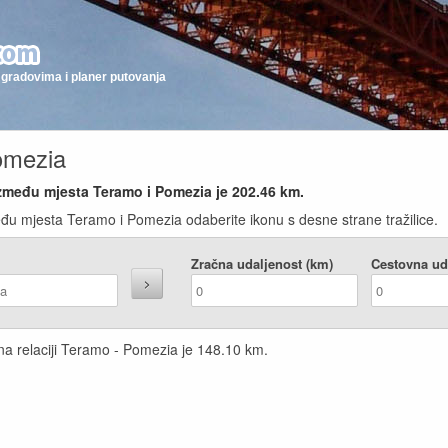
gradovima i planer putovanja
omezia
između mjesta Teramo i Pomezia je
202.46
km.
đu mjesta Teramo i Pomezia odaberite ikonu s desne strane tražilice.
Zračna udaljenost (km)
Cestovna ud
na relaciji Teramo - Pomezia je
148.10
km.