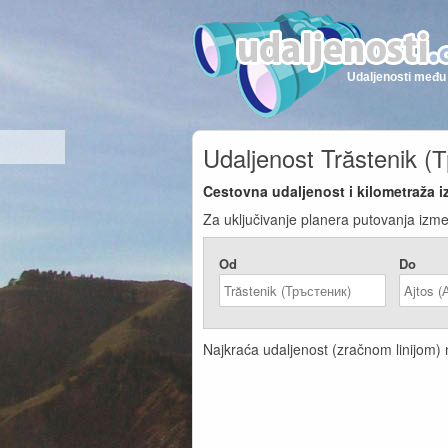
Udaljenosti među 
Udaljenost Trăstenik (
Cestovna udaljenost i kilometraža i
Za uključivanje planera putovanja izme
Od
Do
Najkraća udaljenost (zračnom linijom) n