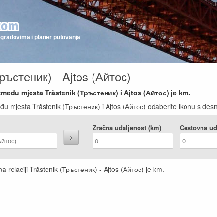
gradovima i planer putovanja
Тръстеник) - Ajtos (Айтос)
zmeđu mjesta Trăstenik (Тръстеник) i Ajtos (Айтос) je
km.
đu mjesta Trăstenik (Тръстеник) i Ajtos (Айтос) odaberite ikonu s desne
Zračna udaljenost (km)
Cestovna ud
a relaciji Trăstenik (Тръстеник) - Ajtos (Айтос) je
km.