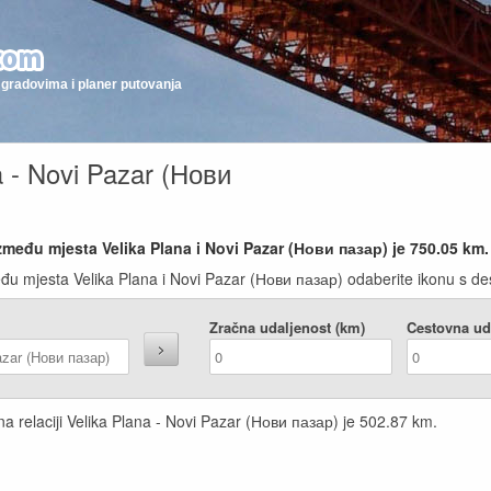
gradovima i planer putovanja
a - Novi Pazar (Нови
zmeđu mjesta Velika Plana i Novi Pazar (Нови пазар) je
750.05
km.
đu mjesta Velika Plana i Novi Pazar (Нови пазар) odaberite ikonu s des
Zračna udaljenost (km)
Cestovna ud
na relaciji Velika Plana - Novi Pazar (Нови пазар) je
502.87
km.