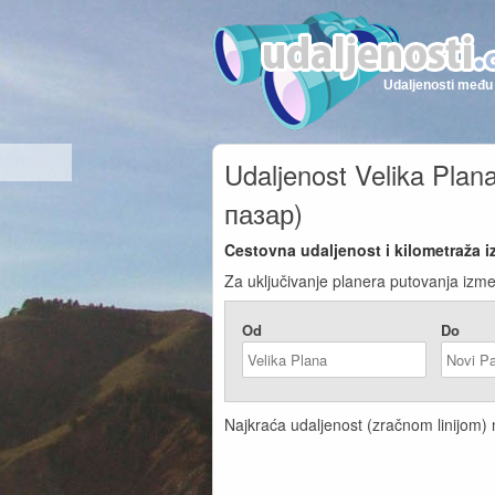
Udaljenosti među 
Udaljenost Velika Plan
пазар)
Cestovna udaljenost i kilometraža i
Za uključivanje planera putovanja izme
Od
Do
Najkraća udaljenost (zračnom linijom) 