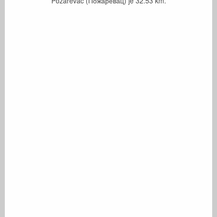
Požarevac (Пожаревац) je
32.53
km.