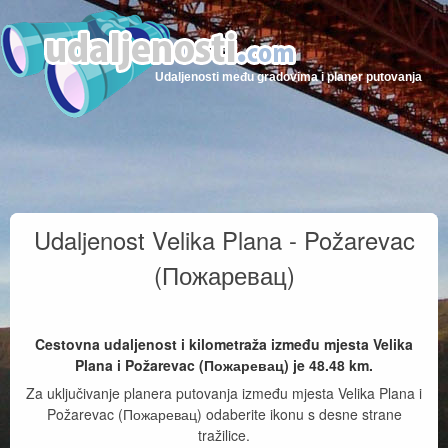
Udaljenosti među gradovima i planer putovanja
Udaljenost Velika Plana - Požarevac
(Пожаревац)
Cestovna udaljenost i kilometraža između mjesta Velika
Plana i Požarevac (Пожаревац) je
48.48
km.
Za uključivanje planera putovanja između mjesta Velika Plana i
Požarevac (Пожаревац) odaberite ikonu s desne strane
tražilice.