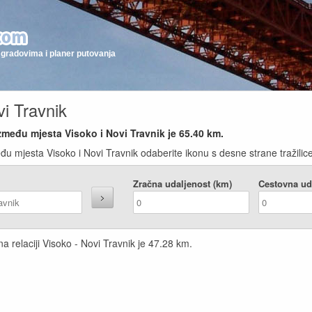
gradovima i planer putovanja
vi Travnik
zmeđu mjesta Visoko i Novi Travnik je
65.40
km.
đu mjesta Visoko i Novi Travnik odaberite ikonu s desne strane tražilice
Zračna udaljenost (km)
Cestovna ud
a relaciji Visoko - Novi Travnik je
47.28
km.