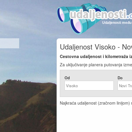
Udaljenosti među 
Udaljenost Visoko - No
Cestovna udaljenost i kilometraža i
Za uključivanje planera putovanja izme
Od
Do
Najkraća udaljenost (zračnom linijom) n