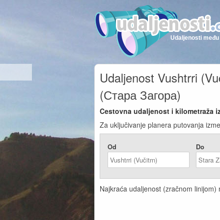
Udaljenosti među 
Udaljenost Vushtrri (Vu
(Стара Загора)
Cestovna udaljenost i kilometraža i
Za uključivanje planera putovanja izme
Od
Do
Najkraća udaljenost (zračnom linijom) n