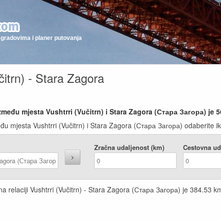
gradovima i planer putovanja
čitrn) - Stara Zagora
zmeđu mjesta Vushtrri (Vučitrn) i Stara Zagora (Стара Загора) je
5
đu mjesta Vushtrri (Vučitrn) i Stara Zagora (Стара Загора) odaberite ik
Zračna udaljenost (km)
Cestovna ud
a relaciji Vushtrri (Vučitrn) - Stara Zagora (Стара Загора) je
384.53
km