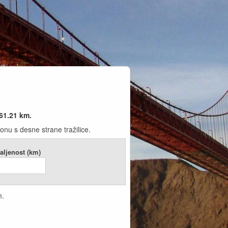
61.21
km.
onu s desne strane tražilice.
aljenost (km)
.