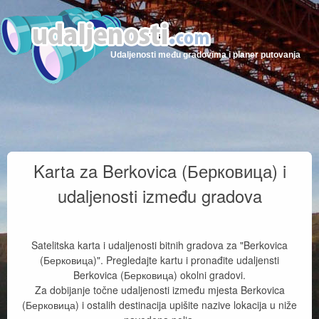
Udaljenosti među gradovima i planer putovanja
Karta za Berkovica (Берковица) i
udaljenosti između gradova
Satelitska karta i udaljenosti bitnih gradova za "Berkovica
(Берковица)". Pregledajte kartu i pronađite udaljensti
Berkovica (Берковица) okolni gradovi.
Za dobijanje točne udaljenosti između mjesta Berkovica
(Берковица) i ostalih destinacija upišite nazive lokacija u niže