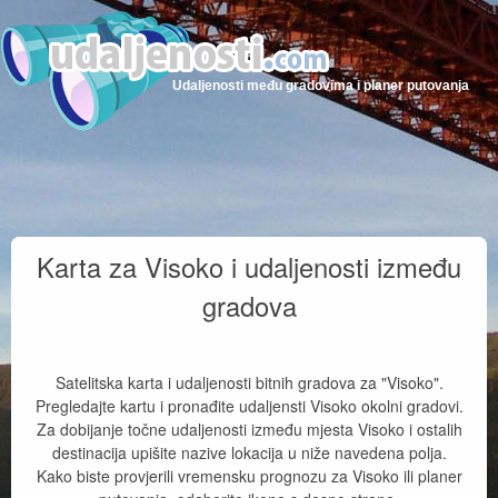
Udaljenosti među gradovima i planer putovanja
Karta za Visoko i udaljenosti između
gradova
Satelitska karta i udaljenosti bitnih gradova za "Visoko".
Pregledajte kartu i pronađite udaljensti Visoko okolni gradovi.
Za dobijanje točne udaljenosti između mjesta Visoko i ostalih
destinacija upišite nazive lokacija u niže navedena polja.
Kako biste provjerili vremensku prognozu za Visoko ili planer